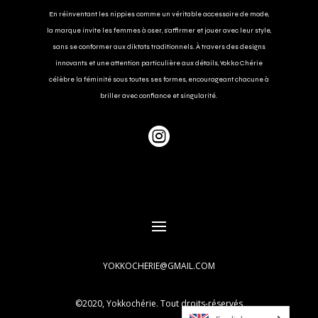
En réinventant les nippies comme un véritable accessoire de mode,
la marque invite les femmes à oser, s’affirmer et jouer avec leur style,
sans se conformer aux diktats traditionnels. À travers des designs
innovants et une attention particulière aux détails, Yokko Chérie
célèbre la féminité sous toutes ses formes, encourageant chacune à
briller avec confiance et singularité.

YOKKOCHERIE@GMAIL.COM
©2020, Yokkochérie. Tout droits-réservés