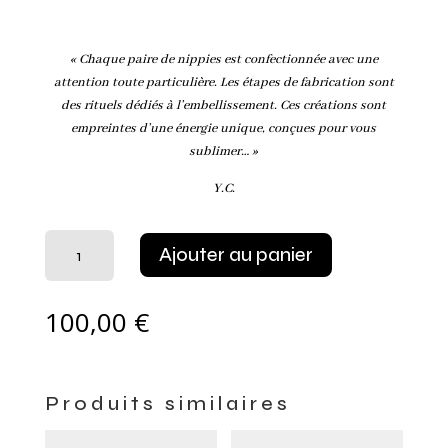
« Chaque paire de nippies est confectionnée avec une
attention toute particulière. Les étapes de fabrication sont
des rituels dédiés à l’embellissement. Ces créations sont
empreintes d’une énergie unique, conçues pour vous
sublimer… »
Y.C.
quantité
Ajouter au panier
de
Cache
Tétons
100,00
€
Calypso
noir
Produits similaires