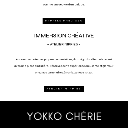
comme une œuvre d’art unique.
NIPPIES PRECIOSA
IMMERSION CRÉATIVE
– ATELIER NIPPIES –
Apprends à cr
é
er tes propres cache-tétons, durant 3h d’atelier puis repart
avec une pièce singulière. Découvre cette expèrience amusante et glamour
chez nos partenaires, à Paris, Genève, Ibiza..
ATELIER NIPPIES