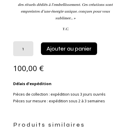
des rituels dédiés à l’embellissement. Ces créations sont
empreintes d’une énergie unique, conçues pour vous
sublimer… »
Y.C.
quantité
Ajouter au panier
de
Bijoux
de
100,00
€
seins
Éleusis
Délais d’expédition
or
Pièces de collection : expédition sous 3 jours ouvrés
Pièces sur mesure : expédition sous 2 à 3 semaines
Produits similaires