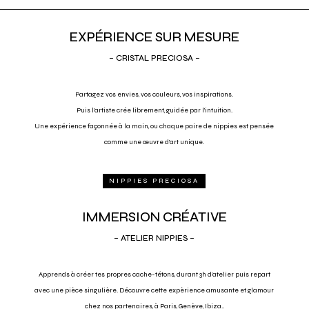
EXPÉRIENCE SUR MESURE
– CRISTAL PRECIOSA –
Partagez vos envies, vos couleurs, vos inspirations.
Puis l’artiste crée librement, guidée par l’intuition.
Une expérience façonnée à la main, ou chaque paire de nippies est pensée
comme une œuvre d’art unique.
NIPPIES PRECIOSA
IMMERSION CRÉATIVE
– ATELIER NIPPIES –
Apprends à cr
é
er tes propres cache-tétons, durant 3h d’atelier puis repart
avec une pièce singulière. Découvre cette expèrience amusante et glamour
chez nos partenaires, à Paris, Genève, Ibiza..