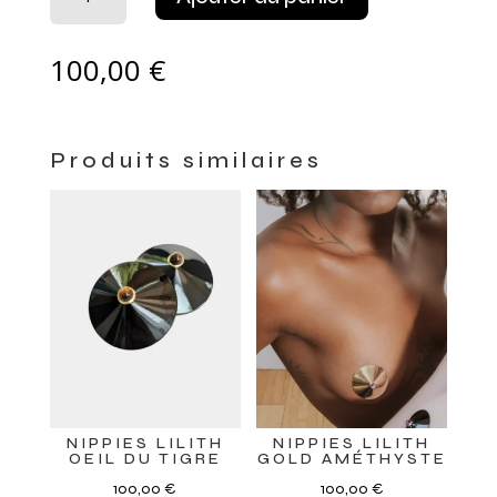
de
NIPPIES
LILITH
100,00
€
GOLD
OEIL
DU
Produits similaires
TIGRE
NIPPIES LILITH
NIPPIES LILITH
OEIL DU TIGRE
GOLD AMÉTHYSTE
100,00
€
100,00
€