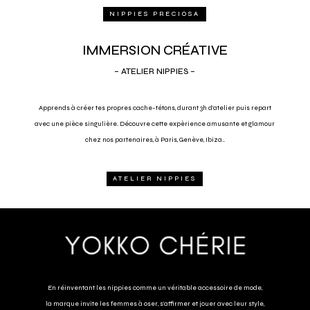
NIPPIES PRECIOSA
IMMERSION CRÉATIVE
– ATELIER NIPPIES –
Apprends à cr
é
er tes propres cache-tétons, durant 3h d’atelier puis repart
avec une pièce singulière. Découvre cette expèrience amusante et glamour
chez nos partenaires, à Paris, Genève, Ibiza..
ATELIER NIPPIES
En réinventant les nippies comme un véritable accessoire de mode,
la marque invite les femmes à oser, s’affirmer et jouer avec leur style,