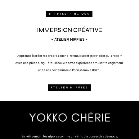
NIPPIES PRECIOSA
IMMERSION CRÉATIVE
– ATELIER NIPPIES –
Apprends à cr
é
er tes propres cache-tétons, durant 3h d’atelier puis repart
avec une pièce singulière. Découvre cette expèrience amusante et glamour
chez nos partenaires, à Paris, Genève, Ibiza..
ATELIER NIPPIES
En réinventant les nippies comme un véritable accessoire de mode,