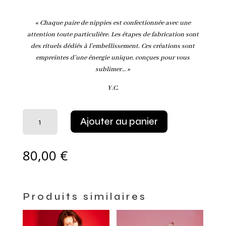
« Chaque paire de nippies est confectionnée avec une
attention toute particulière. Les étapes de fabrication sont
des rituels dédiés à l’embellissement. Ces créations sont
empreintes d’une énergie unique, conçues pour vous
sublimer… »
Y.C.
quantité
Ajouter au panier
de
Body
Nippies
80,00
€
échancré
Produits similaires