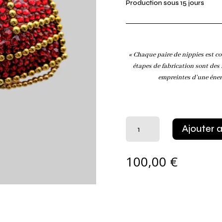
Production sous 15 jours
« Chaque paire de nippies est co
étapes de fabrication sont des 
empreintes d’une éner
quantité
Ajouter 
de
Cache-
tétons
100,00
€
Art
déco
rouge