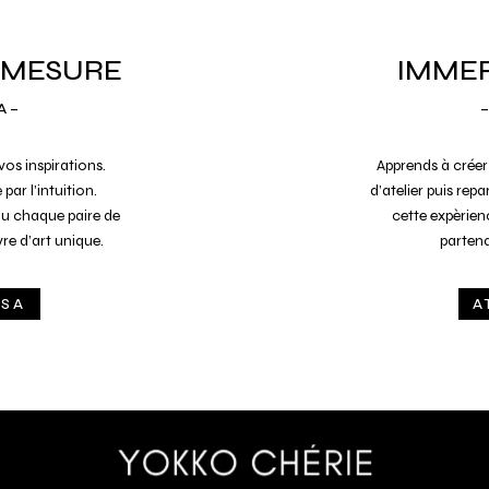
 MESURE
IMMER
A –
–
vos inspirations.
Apprends à cr
é
er
 par l’intuition.
d’atelier puis rep
ou chaque paire de
cette expèrie
e d’art unique.
partenai
OSA
A