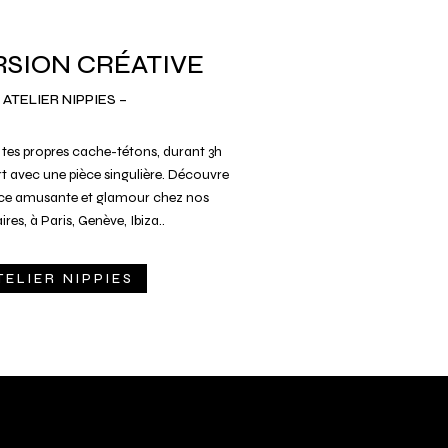
SION CRÉATIVE
 ATELIER NIPPIES –
 tes propres cache-tétons, durant 3h
art avec une pièce singulière. Découvre
nce amusante et glamour chez nos
res, à Paris, Genève, Ibiza..
TELIER NIPPIES