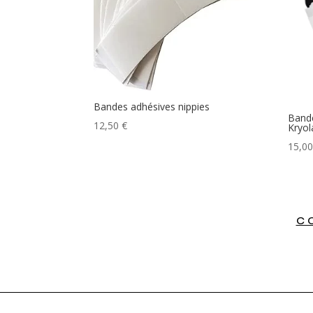
Bandes adhésives nippies
Bande
12,50
€
Kryol
15,0
C