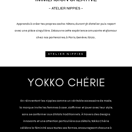
– ATELIER NIPPIES –
Apprends à cr
é
er tes propres cache-tétons, durant 3h d’atelier puis repart
avec une pièce singulière. Découvre cette expèrience amusante et glamour
chez nos partenaires, à Paris, Genève, Ibiza..
ATELIER NIPPIES
En réinventant les nippies comme un véritable accessoire de mode,
la marque invite les femmes à oser, s’affirmer et jouer avec leur style,
sans se conformer aux diktats traditionnels. À travers des designs
innovants et une attention particulière aux détails, Yokko Chérie
célèbre la féminité sous toutes ses formes, encourageant chacune à