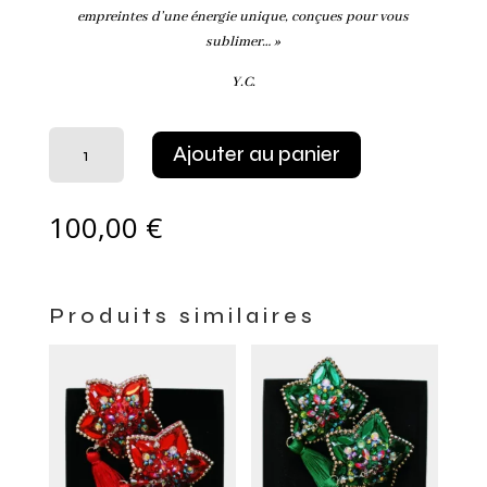
empreintes d’une énergie unique, conçues pour vous
sublimer… »
Y.C.
quantité
Ajouter au panier
de
Cache-
tétons
100,00
€
Flowers
bleu
Produits similaires