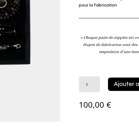
pour la fabrication
« Chaque paire de nippies est co
étapes de fabrication sont des 
empreintes d’une éner
quantité
Ajouter 
de
Nippies
pearls
100,00
€
noir