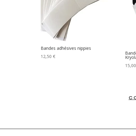
Bandes adhésives nippies
Bande
12,50
€
Kryol
15,0
C