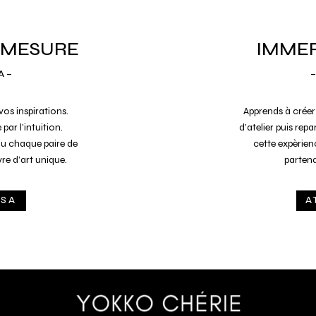
 MESURE
IMMER
A –
–
vos inspirations.
Apprends à cr
é
er
 par l’intuition.
d’atelier puis rep
ou chaque paire de
cette expèrie
e d’art unique.
partenai
OSA
A