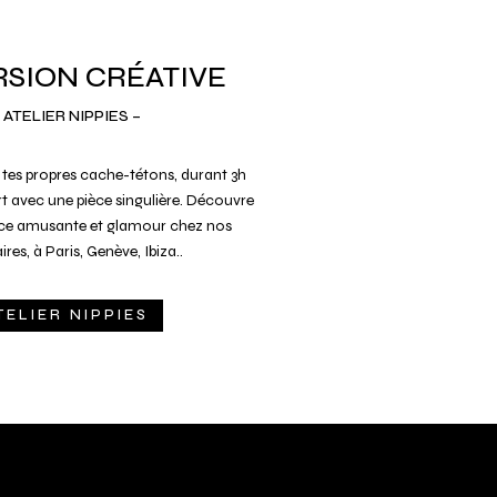
SION CRÉATIVE
 ATELIER NIPPIES –
 tes propres cache-tétons, durant 3h
art avec une pièce singulière. Découvre
nce amusante et glamour chez nos
res, à Paris, Genève, Ibiza..
TELIER NIPPIES