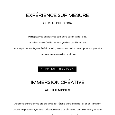
EXPÉRIENCE SUR MESURE
– CRISTAL PRECIOSA –
Partagez vos envies, vos couleurs, vos inspirations.
Puis l’artiste crée librement, guidée par l’intuition.
Une expérience façonnée à la main, ou chaque paire de nippies est pensée
comme une œuvre d’art unique.
NIPPIES PRECIOSA
IMMERSION CRÉATIVE
– ATELIER NIPPIES –
Apprends à cr
é
er tes propres cache-tétons, durant 3h d’atelier puis repart
avec une pièce singulière. Découvre cette expèrience amusante et glamour