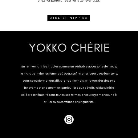
chez nos partenaires, à Paris, Genève, Ibiza..
ATELIER NIPPIES
En réinventant les nippies comme un véritable accessoire de mode,
la marque invite les femmes à oser, s’affirmer et jouer avec leur style,
sans se conformer aux diktats traditionnels. À travers des designs
innovants et une attention particulière aux détails, Yokko Chérie
célèbre la féminité sous toutes ses formes, encourageant chacune à
briller avec confiance et singularité.
