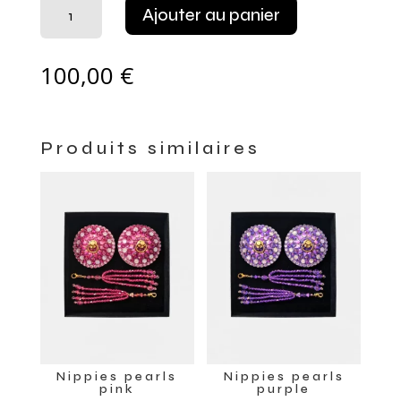
quantité
Ajouter au panier
de
Nippies
pearls
100,00
€
bleu
Produits similaires
Nippies pearls
Nippies pearls
pink
purple